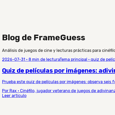
Blog de FrameGuess
Análisis de juegos de cine y lecturas prácticas para cinéfil
2026-07-31
·
8 min de lectura
Tema principal
·
quiz de pelí
Quiz de películas por imágenes: adiv
Prueba este quiz de películas por imágenes: observa seis f
Por Rax · Cinéfilo, jugador veterano de juegos de adivina
Leer artículo