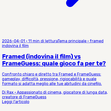
2026-04-01
·
11 min di lettura
Tema principale
·
framed
indovina il film
Framed (indovina il film) vs
FrameGuess: quale gioco fa per te?
Confronto chiaro e diretto tra Framed e FrameGuess:
gameplay, difficoltà, pressione, rigiocabilità e quale
formato si adatta meglio alle tue abitudini da cinefilo.
Di Rax · Appassionato di cinema, giocatore di lunga data,
creatore di FrameGuess
Leggi l'articolo