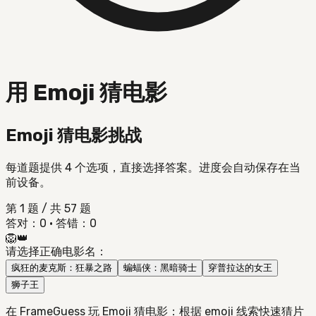
用 Emoji 猜电影
Emoji 猜电影挑战
每道题提供 4 个选项，直接选择答案。进度会自动保存在当
前设备。
第 1 题 / 共 57 题
答对：0
·
答错：0
🦁👑
请选择正确电影名：
疯狂的麦克斯：狂暴之路
蝙蝠侠：黑暗骑士
穿普拉达的女王
狮子王
在 FrameGuess 玩 Emoji 猜电影：根据 emoji 线索快速猜片